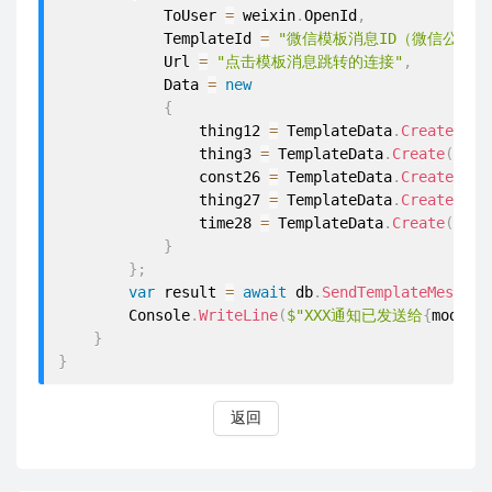
            ToUser 
=
 weixin
.
OpenId
,
            TemplateId 
=
"微信模板消息ID（微信公众号
            Url 
=
"点击模板消息跳转的连接"
,
            Data 
=
new
{
                thing12 
=
 TemplateData
.
Create
(
inf
                thing3 
=
 TemplateData
.
Create
(
info
                const26 
=
 TemplateData
.
Create
(
"X
                thing27 
=
 TemplateData
.
Create
(
db
.
                time28 
=
 TemplateData
.
Create
(
$"
{
D
}
}
;
var
 result 
=
await
 db
.
SendTemplateMessage
        Console
.
WriteLine
(
$"XXX通知已发送给
{
model
.
}
}
返回