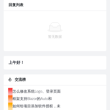
回复列表
暂无数据
上午好！
交流榜
1
怎么修改系统Logo、登录页面
2
图片和版权信息
框架支持Blazor的Auto和
3
Server两种模式，切换极其方
如何给项目添加软件授权，未