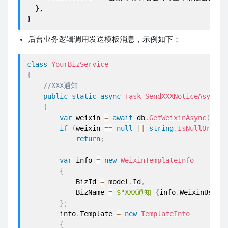
  },

后台业务逻辑调用发送模板消息，示例如下：
class
YourBizService
{
//XXX通知
public
static
async
Task
SendXXXNoticeAsync
(
t
{
var
 weixin 
=
await
 db
.
GetWeixinAsync
(
info
if
(
weixin 
==
null
||
string
.
IsNullOrWhit
return
;
var
 info 
=
new
WeixinTemplateInfo
{
            BizId 
=
 model
.
Id
,
            BizName 
=
$"XXX通知-
{
info
.
WeixinUser
.
}
;
        info
.
Template 
=
new
TemplateInfo
{