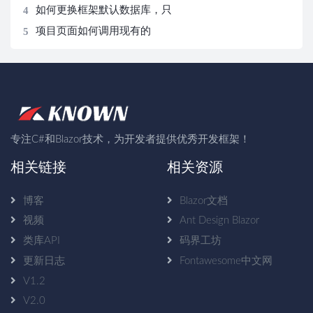
4
便
授权打开页面显示授权面板
如何更换框架默认数据库，只
5
需三步操作即可更换
项目页面如何调用现有的
Restful的WebApi？
专注C#和Blazor技术，为开发者提供优秀开发框架！
相关链接
相关资源
博客
Blazor文档
视频
Ant Design Blazor
类库API
码界工坊
更新日志
Fontawesome中文网
V1.2
V2.0