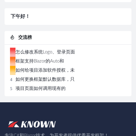
下午好！
交流榜
1
怎么修改系统Logo、登录页面
2
图片和版权信息
框架支持Blazor的Auto和
3
Server两种模式，切换极其方
如何给项目添加软件授权，未
4
便
授权打开页面显示授权面板
如何更换框架默认数据库，只
5
需三步操作即可更换
项目页面如何调用现有的
Restful的WebApi？
专注C#和Blazor技术，为开发者提供优秀开发框架！