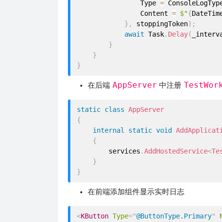
                Type 
=
 ConsoleLogTyp
                Content 
=
$"
{
DateTim
}
,
 stoppingToken
)
;
await
 Task
.
Delay
(
_interv
}
}
}
AppServer
TestWor
在后端
中注册
static
class
AppServer
{
internal
static
void
AddApplicat
{
        services
.
AddHostedService
<
Te
}
}
在前端添加组件显示实时日志
<
KButton
Type
=
"
@ButtonType.Primary
"