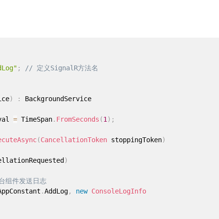
dLog"
;
// 定义SignalR方法名
ice
)
:
val 
=
 TimeSpan
.
FromSeconds
(
1
)
;
ecuteAsync
(
CancellationToken
 stoppingToken
)
ellationRequested
)
控制台组件发送日志
AppConstant
.
AddLog
,
new
ConsoleLogInfo