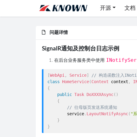
开源
文档
问题详情
SignalR通知及控制台日志示例
INotifySer
在后台业务服务类中使用
[
WebApi
,
Service
]
// 构造函数注入INotif
class
HomeService
(
Context
 context
,
I
{
public
Task
DoXXXXAsync
(
)
{
// 往母版页发送系统通知
        service
.
LayoutNotifyAsync
(
"
}
}