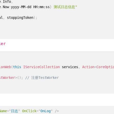
e
.
Info
,
e
.
Now
:
yyyy-MM-dd HH:mm:ss
}
 测试日志信息"
al
,
 stoppingToken
)
;
ker
ionWeb
(
this
IServiceCollection
 services
,
Action
<
CoreOpti
stWorker
>
(
)
;
// 注册TestWorker
Name
=
"
日志
"
OnClick
=
"
OnLog
"
/>