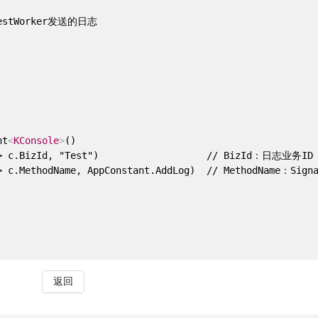
tWorker发送的日志

nt
<
KConsole
>
()

=> c.BizId, "Test")                   // BizId：日志业务ID

=> c.MethodName, AppConstant.AddLog)  // MethodName：Sig
返回