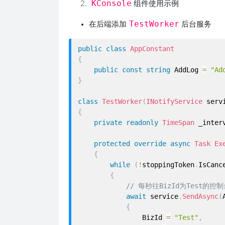
KConsole
组件使用示例
TestWorker
在后端添加
后台服务
public
class
AppConstant
{
public
const
string
 AddLog 
=
"Ad
}
class
TestWorker
(
INotifyService
 serv
{
private
readonly
TimeSpan
 _inter
protected
override
async
Task
Ex
{
while
(
!
stoppingToken
.
IsCanc
{
// 每秒往BizId为Test的
await
 service
.
SendAsync
(
{
                BizId 
=
"Test"
,