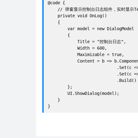
@code {

    // 弹窗显示控制台日志组件，实时显示Tes
    private void OnLog()

    {

        var model = new DialogModel

        {

            Title = "控制台日志",

            Width = 600,

            Maximizable = true,

            Content = b => b.Compone
                            .Set(c 
                            .Set(c 
                            .Build()

        };

        UI.ShowDialog(model);

    }
