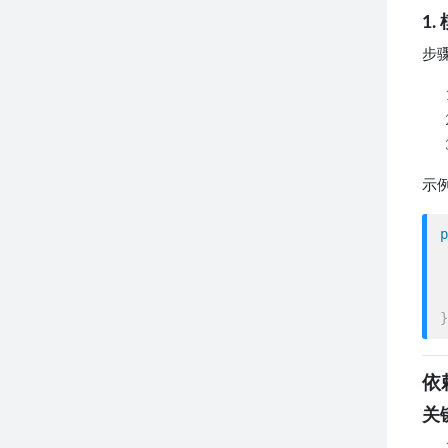
1.
步
示
p
 
}
依
关