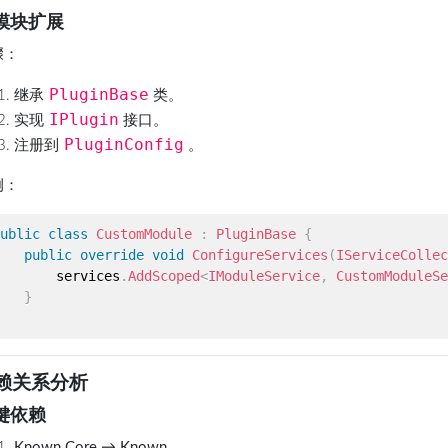
 模块扩展
骤
：
PluginBase
继承
类。
IPlugin
实现
接口。
PluginConfig
注册到
。
例
：
ublic
class
CustomModule
:
PluginBase
{
public
override
void
ConfigureServices
(
IServiceCollec
       services
.
AddScoped
<
IModuleService
,
 CustomModuleSe
}
赖关系分析
键依赖
Known.Core → Known