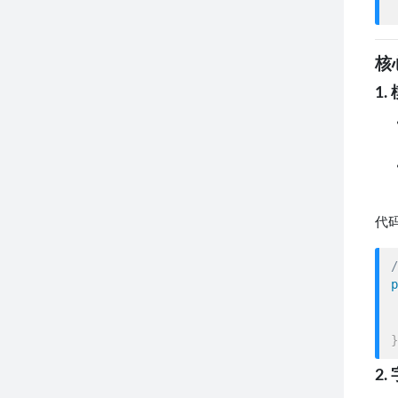
核
1.
代
/
p
}
2.