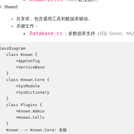
Shared
共享库，包含通用工具和数据库驱动。
关键文件：
Database.cs
：多数据库支持（SQL Server、M
lassDiagram

   class Known {

       +AppConfig

       +ServiceBase

   }

   class Known.Core {

       +SysModule

       +SysDictionary

   }

   class Plugins {

       +Known.Admin

       +Known.Cells

   }

   Known --> Known.Core: 依赖
