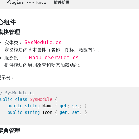
心组件
 模块管理
SysModule.cs
实体类
：
定义模块的基本属性（名称、图标、权限等）。
ModuleService.cs
服务接口
：
提供模块的增删改查和动态加载功能。
码示例
：
/ SysModule.cs
ublic
class
SysModule
{
public
string
 Name 
{
get
;
set
;
}
public
string
 Icon 
{
get
;
set
;
}
 字典管理