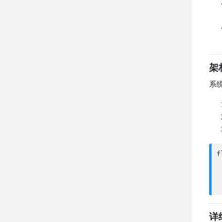
架
系
f
 
 
详