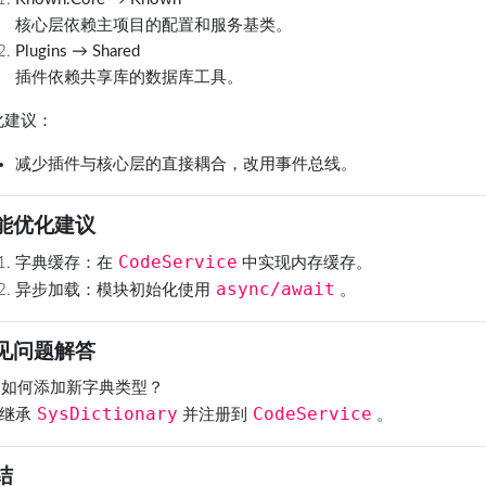
核心层依赖主项目的配置和服务基类。
Plugins → Shared
插件依赖共享库的数据库工具。
化建议
：
减少插件与核心层的直接耦合，改用事件总线。
能优化建议
CodeService
字典缓存
：在
中实现内存缓存。
async/await
异步加载
：模块初始化使用
。
见问题解答
：如何添加新字典类型？
SysDictionary
CodeService
：继承
并注册到
。
结