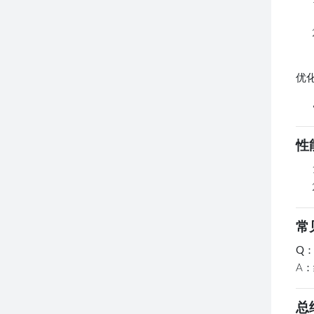
优
性
常
Q
A
总