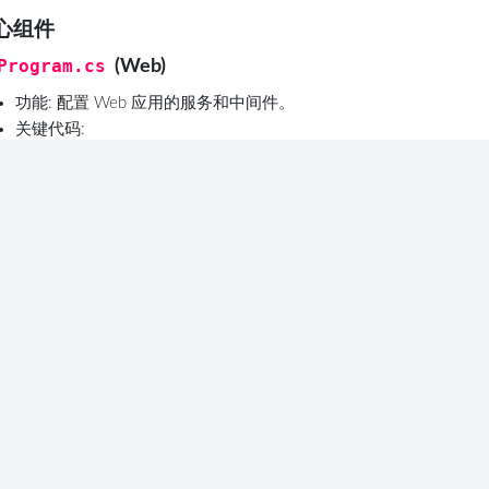
心组件
Program.cs
(Web)
功能
: 配置 Web 应用的服务和中间件。
关键代码
:
builder.Services.AddApplication(option =>

{

    option.Database = db =>

    {

        var connString = builder.Configuration.GetSe
        db.AddSQLite<Microsoft.Data.Sqlite.SqliteFac
    };

配置数据库连接，支持多种数据库类型（示例中使用 SQLit
App.razor
(Web)
功能
: 定义应用的根组件和路由。
关键代码
: